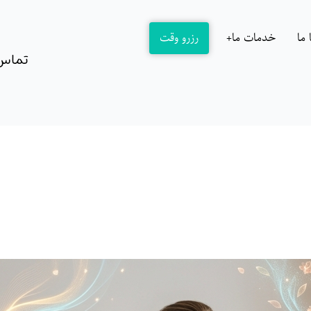
ما
خدمات ما
رزرو وقت
تماس: 162717