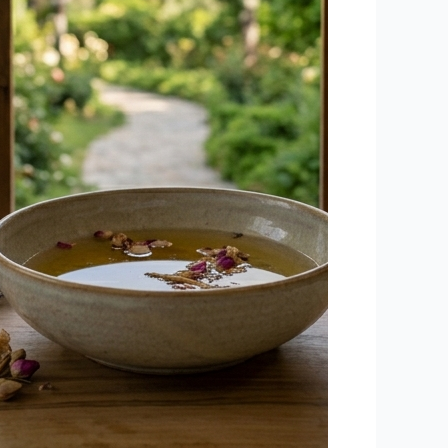
علمی
و
کاربردی)