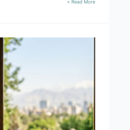
Read More »
معجزه
لمس
و
آرامش:
چرا
هر
زنی
به
ماساژ
نیاز
دارد؟
(بررسی