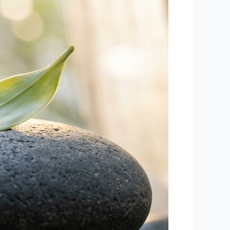
بانوان؛
از
تسکین
دردهای
مزمن
تا
آرامش
واقعی
هورمونی