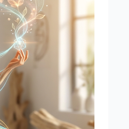
نوین
برای
رفع
دردهای
مزمن
در
مرکز
ماساژ
بانوان