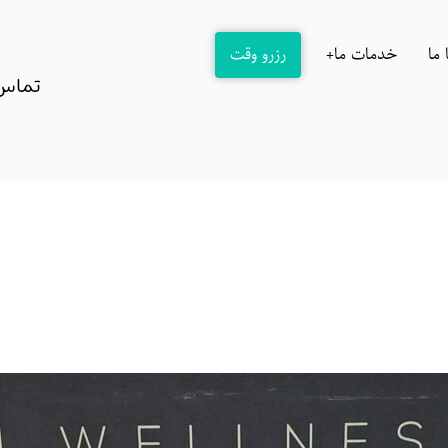
ما
خدمات ما
رزرو وقت
تماس: 162717