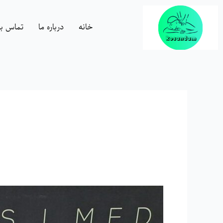
رش
ه
خانه
درباره ما
تماس با 
حتوا
عوارض
لاغری
با