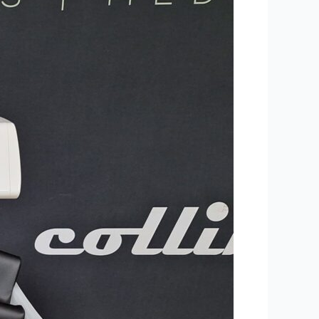
دستگاه
جی
فایو
و
راه‌های
جلوگیری
از
آن